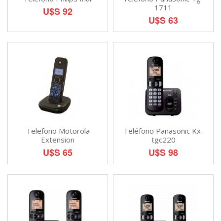
1711
U$S 92
U$S 63
Telefono Motorola
Teléfono Panasonic Kx-
Extension
tgc220
U$S 65
U$S 98