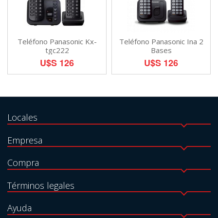
Teléfono Panasonic Kx-
Teléfono Panasonic Ina 2
tgc222
Bases
U$S 126
U$S 126
Locales
Empresa
Compra
Términos legales
Ayuda