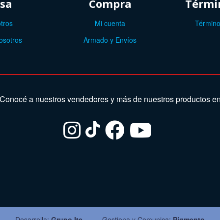
sa
Compra
Términ
tros
Mi cuenta
Término
osotros
Armado y Envíos
Conocé a nuestros vendedores y más de nuestros productos e
Desarrolla:
Grupo Ite
Gestiona y Comunica:
Pigmento