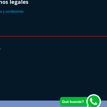
os legales
s y condiciones
n
Qué buscás?