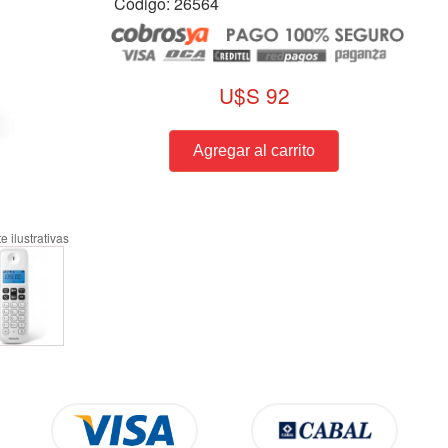
Código: 26564
U$S 92