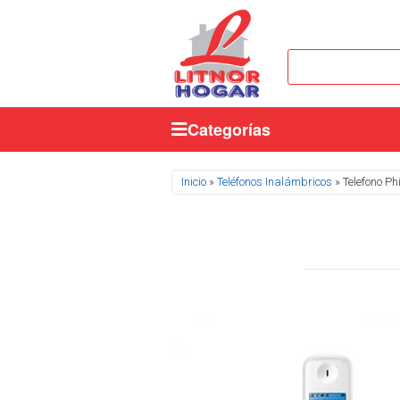
Categorías
Se encuentra usted aquí
Inicio
»
Teléfonos Inalámbricos
» Telefono Phi