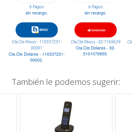
6 Pagos
6 Pagos
sin recargo.
sin recargo.
Cta.Cte Pesos - 110337231-
Cta.Cte Pesos - 32-1169629
Ct
Cta.Cte Dolares - 32-
00001
5101079955.
Cta.Cte Dolares - 110337231-
00002.
También le podemos sugerir: